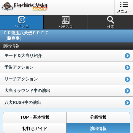
メニュー
パチンコ
パチスロ
検索
ＣＲ龍玉八犬伝ＦＰＦＺ
（藤商事）
演出情報
モード＆大当り紹介
予告アクション
リーチアクション
大当りラウンド中の演出
八犬RUSH中の演出
TOP・基本情報
分析情報
初打ちガイド
演出情報