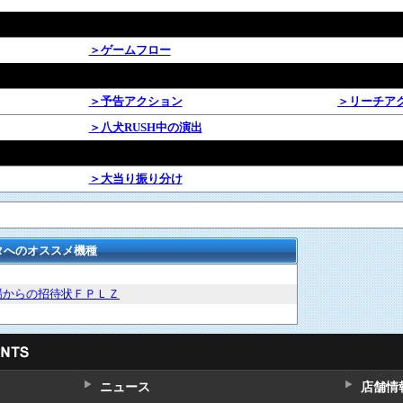
＞ゲームフロー
＞予告アクション
＞リーチア
＞八犬RUSH中の演出
＞大当り振り分け
タへのオススメ機種
場からの招待状ＦＰＬＺ
ニュース
店舗情