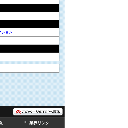
クション
報
業界リンク