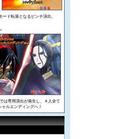
でモード転落となるピンチ演出。
ル
ロアでは専用演出が発生し、４人全て
シャルエンディングへ！