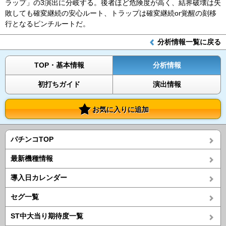
ラップ」の3演出に分岐する。後者ほど危険度が高く、結界破壊は失
敗しても確変継続の安心ルート、トラップは確変継続or覚醒の刻移
行となるピンチルートだ。
分析情報一覧に戻る
TOP・基本情報
分析情報
初打ちガイド
演出情報
お気に入りに追加
パチンコTOP
最新機種情報
導入日カレンダー
セグ一覧
ST中大当り期待度一覧