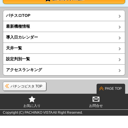
パチスロTOP
最新機種情報
導入日カレンダー
天井一覧
設定判別一覧
アクセスランキング
パチンコビスタ TOP
PAGE TOP
お気に入り
お問合せ
Copyright (C) PACHINKO VISTA All Right Reserved.