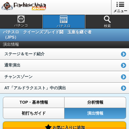
メニュー
パチンコ
パチスロ
検索
パチスロ クイーンズブレイド闘 玉座を継ぐ者
（JPS）
演出情報
ステージ＆モード紹介
通常演出
チャンスゾーン
AT「アルドラクエスト」中の演出
TOP・基本情報
分析情報
初打ちガイド
演出情報
お気に入りに追加