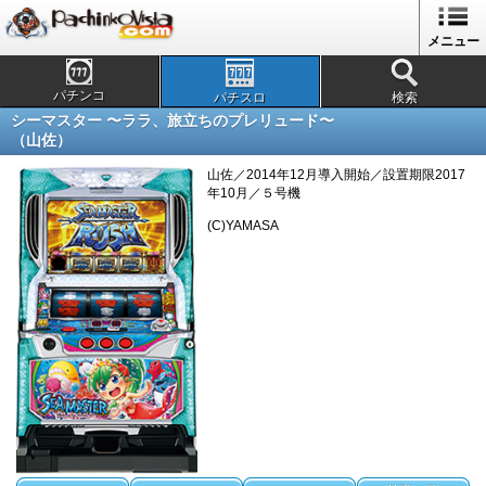
メニュー
パチンコ
パチスロ
検索
シーマスター 〜ララ、旅立ちのプレリュード〜
（山佐）
山佐／2014年12月導入開始／設置期限2017
年10月／５号機
(C)YAMASA