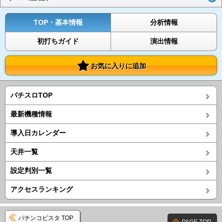
TOP・基本情報
分析情報
初打ちガイド
演出情報
お気に入りに追加
パチスロTOP
最新機種情報
導入日カレンダー
天井一覧
設定判別一覧
アクセスランキング
パチンコビスタ TOP