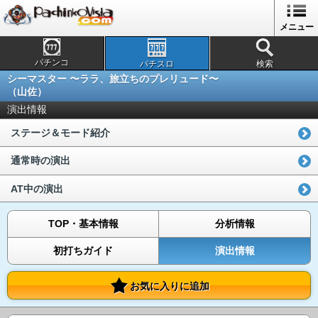
メニュー
パチンコ
パチスロ
検索
シーマスター 〜ララ、旅立ちのプレリュード〜
（山佐）
演出情報
ステージ＆モード紹介
通常時の演出
AT中の演出
TOP・基本情報
分析情報
初打ちガイド
演出情報
お気に入りに追加