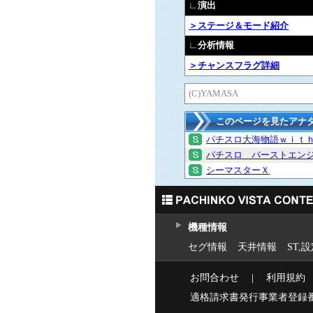
∟演出
＞ステージ＆モード紹介
∟分析情報
＞チャンスフラグ詳細
(C)YAMASA
このページを見たアナ
パチスロ大海物語ｗｉｔ
パチスロ バーストエン
シーマスターＸ
機種情報
セグ情報
天井情報
ST,
お問合わせ
｜
利用規約
適格請求書発行事業者登録