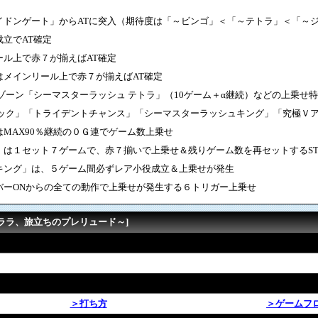
イドンゲート」からATに突入（期待度は「～ビンゴ」＜「～テトラ」＜「～
立でAT確定
ル上で赤７が揃えばAT確定
はメインリール上で赤７が揃えばAT確定
ゾーン「シーマスターラッシュ テトラ」（10ゲーム＋α継続）などの上乗せ
タック」「トライデントチャンス」「シーマスターラッシュキング」「究極Ｖ
MAX90％継続の０Ｇ連でゲーム数上乗せ
」は１セット７ゲームで、赤７揃いで上乗せ＆残りゲーム数を再セットするS
キング」は、５ゲーム間必ずレア小役成立＆上乗せが発生
バーONからの全ての動作で上乗せが発生する６トリガー上乗せ
～ララ、旅立ちのプレリュード～]
＞打ち方
＞ゲームフ