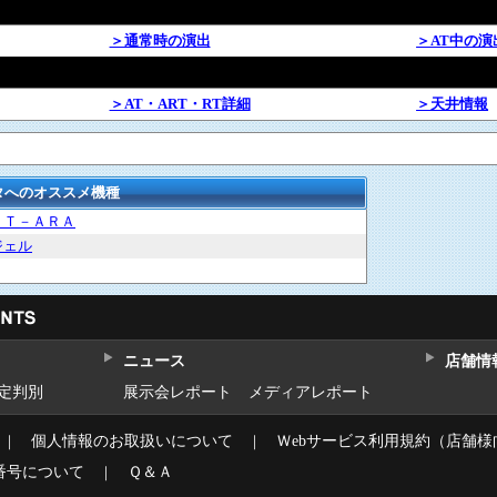
＞通常時の演出
＞AT中の演
＞AT・ART・RT詳細
＞天井情報
タへのオススメ機種
ｈＴ－ＡＲＡ
ジェル
ニュース
店舗情
設定判別
展示会レポート
メディアレポート
｜
個人情報のお取扱いについて
｜
Ｗebサービス利用規約（店舗様
番号について
｜
Ｑ＆Ａ