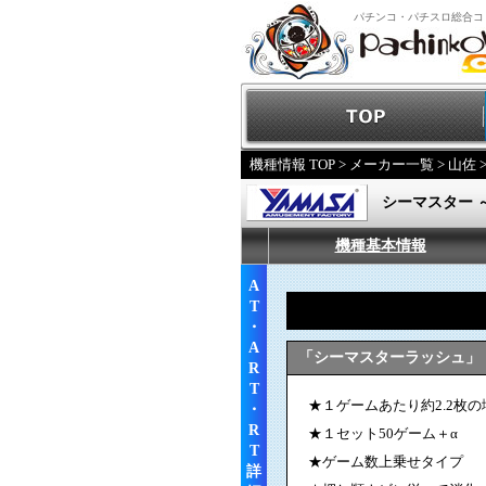
パチンコ・パチスロ総合コ
機種情報 TOP
>
メーカー一覧
>
山佐
シーマスター 
機種基本情報
A
T
・
A
「シーマスターラッシュ」
R
T
★１ゲームあたり約2.2枚の
・
R
★１セット50ゲーム＋α
T
★ゲーム数上乗せタイプ
詳