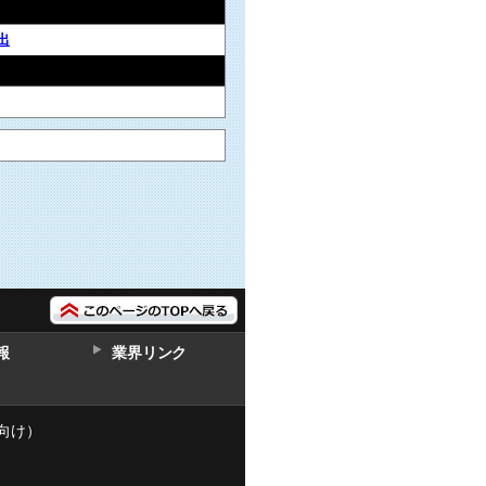
出
報
業界リンク
向け）