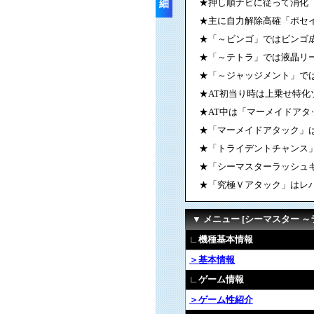
★押し順ナビに従って消化
細
★主に自力解除高確「ポセ
★「～ビンゴ」ではビンゴ成
★「～テトラ」では液晶リー
★「～ジャッジメント」で
★AT初当り時は上乗せ特化
★AT中は「マーメイドア
★「マーメイドアタック」は
★「トライデントチャンス
★「シーマスターラッシュ
★「究極Ｖアタック」はレ
▼ メニュー [シーマスター 
∟機種基本情報
＞基本情報
∟ゲーム情報
＞ゲーム性紹介