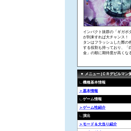
インパクト抜群の「ギガボ
が到来すれば大チャンス！
タンはフラッシュした際の
する役割も持っており、「
金」の順に期待度が高くな
▼ メニュー [ＣＲデビルマ
∟機種基本情報
＞基本情報
∟ゲーム情報
＞ゲーム性紹介
∟演出
＞モード＆大当り紹介