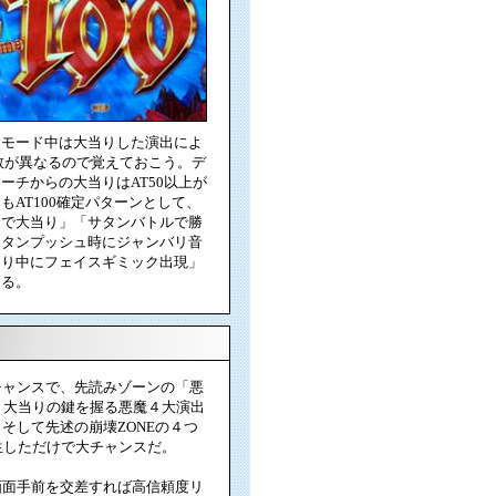
ンモード中は大当りした演出によ
数が異なるので覚えておこう。デ
ーチからの大当りはAT50以上が
もAT100確定パターンとして、
チで大当り」「サタンバトルで勝
ボタンプッシュ時にジャンバリ音
当り中にフェイスギミック出現」
する。
ャンスで、先読みゾーンの「悪
ス。大当りの鍵を握る悪魔４大演出
そして先述の崩壊ZONEの４つ
生しただけで大チャンスだ。
面手前を交差すれば高信頼度リ