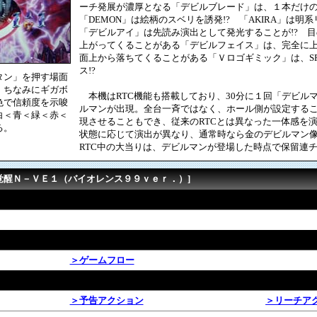
ーチ発展が濃厚となる「デビルブレード」は、１本だけ
「DEMON」は絵柄のスベリを誘発!? 「AKIRA」は明
「デビルアイ」は先読み演出として発光することが!? 
上がってくることがある「デビルフェイス」は、完全に
面上から落ちてくることがある「Ｖロゴギミック」は、S
ス!?
タン」を押す場面
 ちなみにギガボ
本機はRTC機能も搭載しており、30分に１回「デビル
色で信頼度を示唆
ルマンが出現。全台一斉ではなく、ホール側が設定する
白＜青＜緑＜赤＜
現させることもでき、従来のRTCとは異なった一体感を演
る。
状態に応じて演出が異なり、通常時なら金のデビルマン
RTC中の大当りは、デビルマンが登場した時点で保留連チ
ン覚醒Ｎ－ＶＥ１（バイオレンス９９ｖｅｒ．）]
＞ゲームフロー
＞予告アクション
＞リーチア