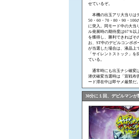
せているぞ。
本機の出玉アリ大当りはデビ
50・60・70・80・90・
に突入。同モード中の大当
ル発展時の期待度は67％以
を獲得し、勝利できればそ
お、ST中のデビルコンボボ
が当選した場合は、液晶上
「サイレントストック」を
ている。
通常時にも出玉ナシ確変は
潜伏確変当選時は「宣戦布
ード滞在中は即ヤメ厳禁だ
30分に１回、デビルマンが