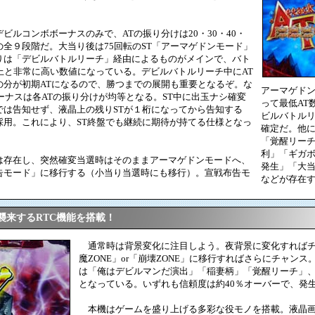
ルコンボボーナスのみで、ATの振り分けは20・30・40・
100の全９段階だ。大当り後は75回転のST「アーマゲドンモード」
りは「デビルバトルリーチ」経由によるものがメインで、バト
上と非常に高い数値になっている。デビルバトルリーチ中にAT
の分が初期ATになるので、勝つまでの展開も重要となるぞ。な
アーマゲド
ーナスは各ATの振り分けが均等となる。ST中に出玉ナシ確変
って最低AT
では告知せず、液晶上の残りSTが１桁になってから告知する
ビルバトルリ
採用。これにより、ST終盤でも継続に期待が持てる仕様となっ
確定だ。他に
「覚醒リー
利」「ギガ
存在し、突然確変当選時はそのままアーマゲドンモードへ、
発生」「大
告モード」に移行する（小当り当選時にも移行）。宣戦布告モ
などが存在
。
襲来するRTC機能を搭載！
通常時は背景変化に注目しよう。夜背景に変化すればチ
魔ZONE」or「崩壊ZONE」に移行すればさらにチャン
は「俺はデビルマンだ演出」「稲妻柄」「覚醒リーチ」、
となっている。いずれも信頼度は約40％オーバーで、発
本機はゲームを盛り上げる多彩な役モノを搭載。液晶画