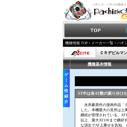
パチンコ・パチスロ総合コ
機種情報 TOP
>
メーカー一覧
>
パチ
ＣＲデビルマ
機種基本情報
ゲ
｜
ム
性
ST中は各AT数の振り分け
紹
介
永井豪原作の漫画作品「デ
した。本機最大の見所は上
継続が管理されている。AT1
以上、最大AT100まで継
な演出でAT上乗せを告知。