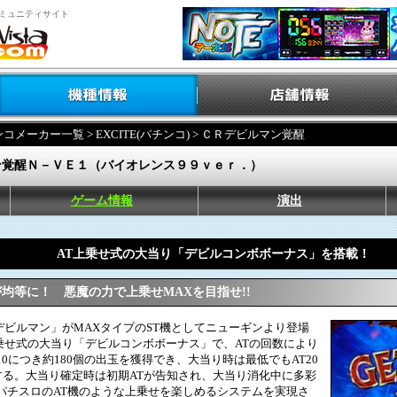
ミュニティサイト
ンコメーカー一覧
>
EXCITE(パチンコ)
> ＣＲデビルマン覚醒
ン覚醒Ｎ－ＶＥ１（バイオレンス９９ｖｅｒ．）
ゲーム情報
演出
AT上乗せ式の大当り「デビルコンボボーナス」を搭載！
が均等に！ 悪魔の力で上乗せMAXを目指せ!!
ビルマン」がMAXタイプのST機としてニューギンより登場
乗せ式の大当り「デビルコンボボーナス」で、ATの回数により
0につき約180個の出玉を獲得でき、大当り時は最低でもAT20
続する。大当り確定時は初期ATが告知され、大当り消化中に多彩
パチスロのAT機のような上乗せを楽しめるシステムを実現さ