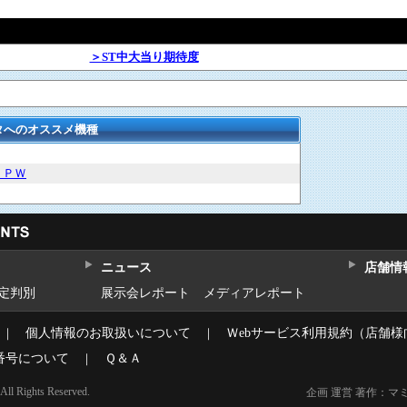
＞ST中大当り期待度
タへのオススメ機種
ＦＰＷ
ニュース
店舗情
設定判別
展示会レポート
メディアレポート
｜
個人情報のお取扱いについて
｜
Ｗebサービス利用規約（店舗様
番号について
｜
Ｑ＆Ａ
l Rights Reserved.
企画 運営 著作：マ