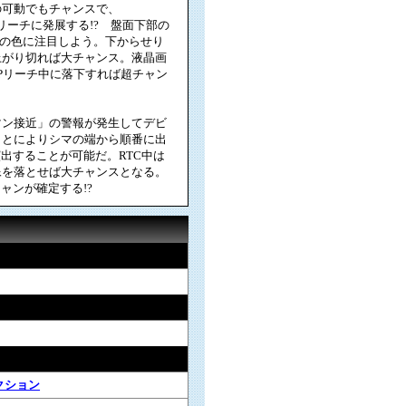
の可動でもチャンスで、
系リーチに発展する!? 盤面下部の
目の色に注目しよう。下からせり
上がり切れば大チャンス。液晶画
Pリーチ中に落下すれば超チャン
マン接近」の警報が発生してデビ
ことによりシマの端から順番に出
出することが可能だ。RTC中は
像を落とせば大チャンスとなる。
ャンが確定する!?
クション