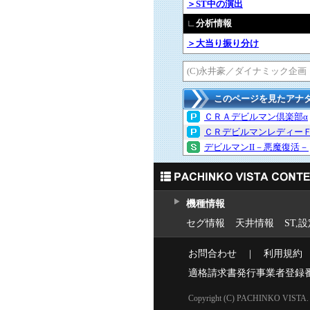
＞ST中の演出
∟分析情報
＞大当り振り分け
(C)永井豪／ダイナミック企画
このページを見たアナ
ＣＲＡデビルマン倶楽部α
ＣＲデビルマンレディー
デビルマンII－悪魔復活－
機種情報
セグ情報
天井情報
ST,
お問合わせ
｜
利用規約
適格請求書発行事業者登録
Copyright (C) PACHINKO VISTA. Al