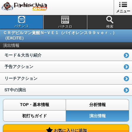
メニュー
パチンコ
パチスロ
検索
ＣＲデビルマン覚醒Ｎ−ＶＥ１（バイオレンス９９ｖｅｒ．）
（EXCITE）
演出情報
モード＆大当り紹介
予告アクション
リーチアクション
ST中の演出
TOP・基本情報
分析情報
初打ちガイド
演出情報
お気に入りに追加