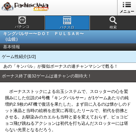
メニュー
パチンコ
パチスロ
検索
キングパルサー〜ＤＯＴ ＰＵＬＳＡＲ〜
（山佐）
基本情報
ゲーム性紹介[1/2]
あの「キンパル」が擬似ボーナスの連チャンマシンで甦る！
ボーナス終了後32ゲームは連チャンの期待大！
ボーナスストックによる出玉システムで、スロッターの心を鷲
掴みにした伝説の4号機『キングパルサー』が1ゲームあたりの純
増約2.9枚のAT機で復活を果たした。まず目に入るのは懐かしのド
ット液晶と当時の絵柄を忠実に再現したリールで、初代を彷彿と
させる。お馴染みのカエルも当時と姿を変えておらず、ピョコピ
ョコ飛び跳ねるアクションは初代を打ち込んだスロッターには堪
らない光景となるだろう。