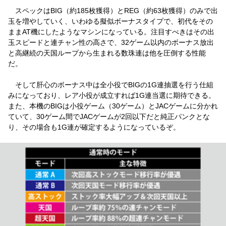
スペックはBIG（約185枚獲得）とREG（約63枚獲得）のみで出
玉を増やしていく、いわゆる擬似ボーナスタイプで、初代をその
ままAT機にしたようなマシンになっている。注目すべきはその出
玉スピードと連チャン性の高さで、32ゲーム以内のボーナス放出
と高継続の天国ループから生まれる数珠連は他を圧倒する性能
だ。
そして肝心のボーナス中は全小役でBIGの1G連抽選を行う仕組
みになっており、レア小役が成立すれば1G連当選に期待できる。
また、本機のBIGは小役ゲーム（30ゲーム）とJACゲームに分かれ
ていて、30ゲーム間でJACゲームが2回以下だと純正パンクとな
り、その場合も1G連が確定するようになっているぞ。