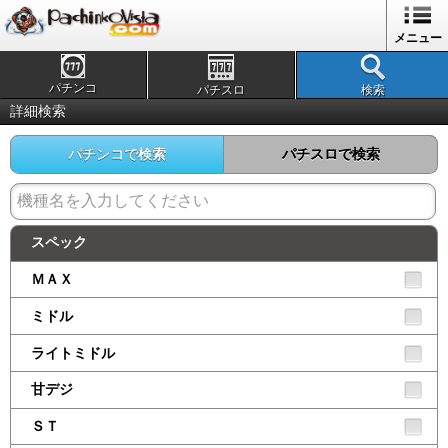
メニュー
パチンコ
パチスロ
検索
詳細検索
パチンコで検索
パチスロで検索
スペック
ＭＡＸ
ミドル
ライトミドル
甘デジ
ＳＴ