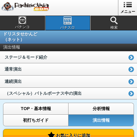
メニュー
パチンコ
パチスロ
検索
ドリスタせかんど
（ネット）
演出情報
ステージ＆モード紹介
通常演出
連続演出
（スペシャル）バトルボーナス中の演出
TOP・基本情報
分析情報
初打ちガイド
演出情報
お気に入りに追加