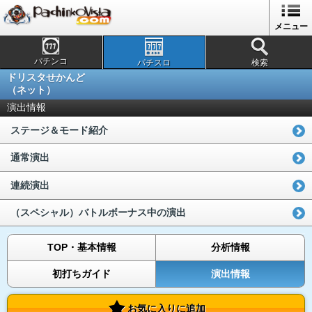
メニュー
パチンコ
パチスロ
検索
ドリスタせかんど
（ネット）
演出情報
ステージ＆モード紹介
通常演出
連続演出
（スペシャル）バトルボーナス中の演出
TOP・基本情報
分析情報
初打ちガイド
演出情報
お気に入りに追加