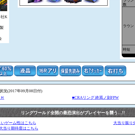
ラウン
数
会社K
ラウン
」製
会
時短
(2017年09月08日付)
ＰＨ
■CRAリング 終焉ノ刻FPW
リングワールド全開の最恐演出がプレイヤーを襲う…!!
しいゲーム性はこちら
大当り振り
中大当り期待度はこちら