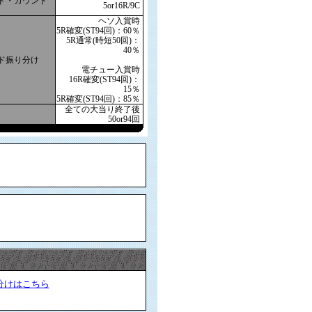
ド・カウント
5or16R/9C
ヘソ入賞時
5R確変(ST94回)：60％
5R通常(時短50回)：
40％
ド振り分け
電チュー入賞時
16R確変(ST94回)：
15％
5R確変(ST94回)：85％
全ての大当り終了後
50or94回
分けはこちら