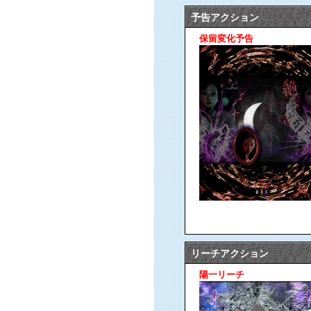
予告アクション
保留変化予告
リーチアクション
陽一リーチ