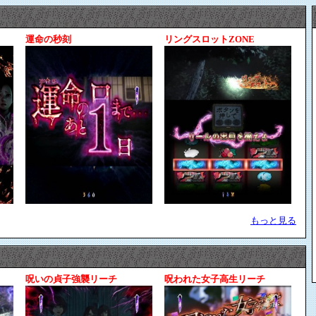
運命の秒刻
リングスロットZONE
もっと見る
呪いの貞子強襲リーチ
呪われた女子高生リーチ