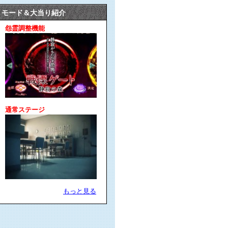
モード＆大当り紹介
怨霊調整機能
通常ステージ
もっと見る