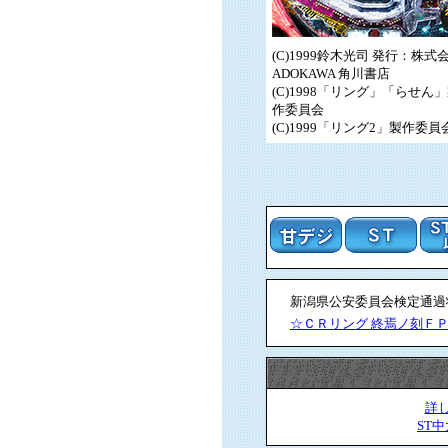
(C)1999鈴木光司 発行：株式
ADOKAWA 角川書店
(C)1998「リング」「らせん
作委員会
(C)1999「リング2」製作委員
新潟県公安委員会検定通過状況
☆ＣＲリング 終焉ノ刻Ｆ
詳
ST