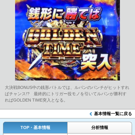
大決戦BONUS中の銭形バトルでは、ルパンのパンチがヒットすれ
ばチャンス!? 最終的にトリガー役モノを引いてルパンが勝利す
ればGOLDEN TIME突入となる。
基本情報一覧に戻る
TOP・基本情報
分析情報