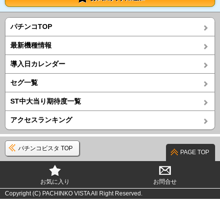
パチンコTOP
最新機種情報
導入日カレンダー
セグ一覧
ST中大当り期待度一覧
アクセスランキング
パチンコビスタ TOP
PAGE TOP
お気に入り
お問合せ
Copyright (C) PACHINKO VISTA All Right Reserved.