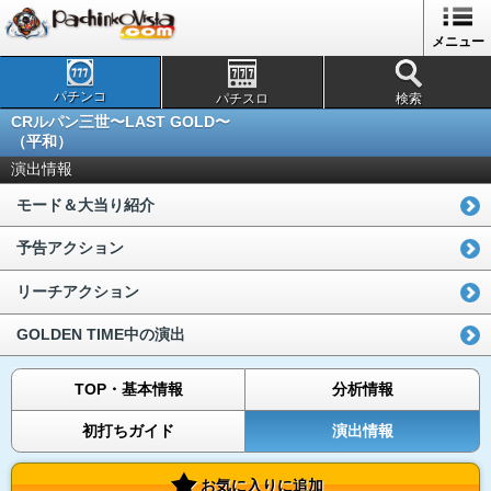
メニュー
パチンコ
パチスロ
検索
CRルパン三世〜LAST GOLD〜
（平和）
演出情報
モード＆大当り紹介
予告アクション
リーチアクション
GOLDEN TIME中の演出
TOP・基本情報
分析情報
初打ちガイド
演出情報
お気に入りに追加