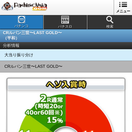
メニュー
パチンコ
パチスロ
検索
CRルパン三世〜LAST GOLD〜
（平和）
分析情報
大当り振り分け
CRルパン三世〜LAST GOLD〜