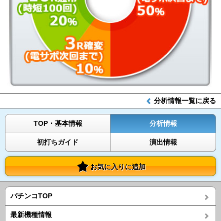
分析情報一覧に戻る
TOP・基本情報
分析情報
初打ちガイド
演出情報
お気に入りに追加
パチンコTOP
最新機種情報