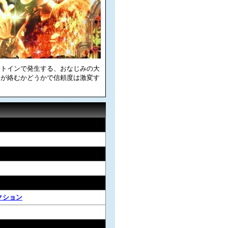
ットインで発生する、おなじみの大
出が絡むかどうかで信頼度は激変す
クション