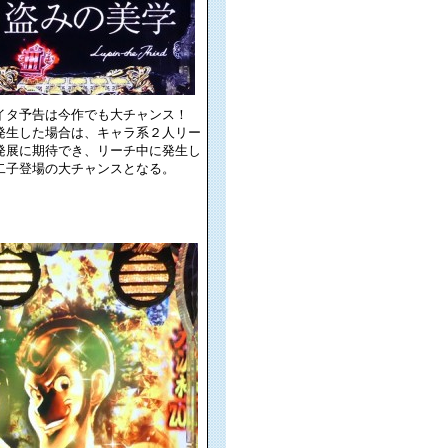
イタ予告は今作でも大チャンス！
発生した場合は、キャラ系２人リー
発展に期待でき、リーチ中に発生し
二子登場の大チャンスとなる。