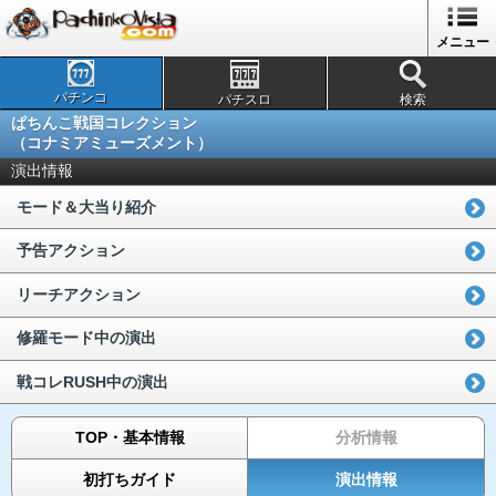
メニュー
パチンコ
パチスロ
検索
ぱちんこ戦国コレクション
（コナミアミューズメント）
演出情報
モード＆大当り紹介
予告アクション
リーチアクション
修羅モード中の演出
戦コレRUSH中の演出
TOP・基本情報
分析情報
初打ちガイド
演出情報