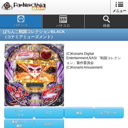
メニュー
パチンコ
パチスロ
検索
ぱちんこ戦国コレクションBLACK
（コナミアミューズメント）
(C)Konami Digital
Entertainment,NAS/「戦国コレクシ
ョン」製作委員会
(C)Konami Amusement
ライト
ＳＴ
液晶
右アタッカ-
ミドル
液晶モード
右打ち
選択