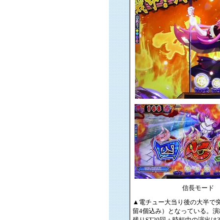
信長モード
▲電チュー大当り後の大半で突
留4個込み）となっている。演
残りST20回＋時短中の演出