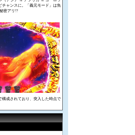
ほどチャンスに。「義元モード」は魚
密アリ!?
0回で構成されており、突入した時点で