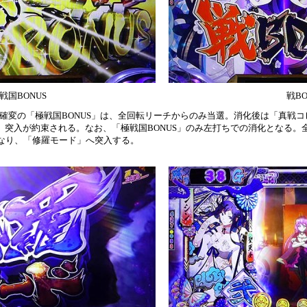
戦国BONUS
戦BO
ド確変の「極戦国BONUS」は、全回転リーチからのみ当選。消化後は「真戦コ
SH」突入が約束される。なお、「極戦国BONUS」のみ左打ちでの消化となる
となり、「修羅モード」へ突入する。