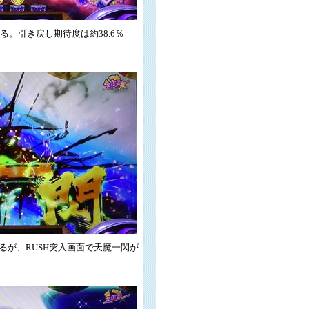
る。引き戻し期待度は約38.6％
るが、RUSH突入画面で天魔一閃が