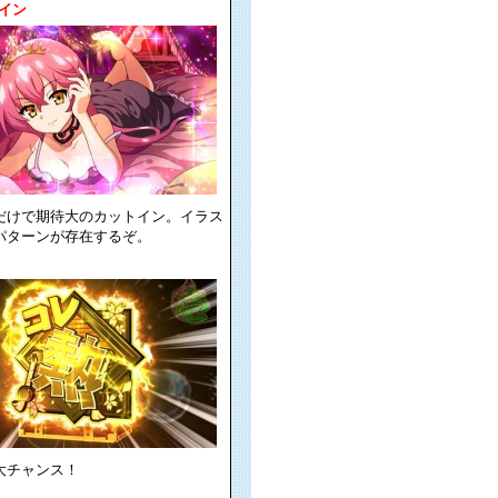
イン
だけで期待大のカットイン。イラス
パターンが存在するぞ。
大チャンス！