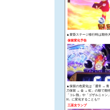
▲黄昏ステージ移行時は期待
保留変化予告
▲保留の色変化は「通常 → 青 →
刀保留 → 金 → 虹」の順で
「コレ熱」や「ゴザルニャン」
H」に変化することも!?
三巫女ランプ