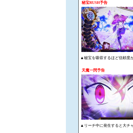
秘宝RUSH予告
▲秘宝を吸収するほど信頼度
天魔一閃予告
▲リーチ中に発生すると大チ