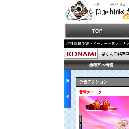
パチンコ・パチスロ総合コ
機種情報 TOP
>
メーカー一覧
>
コナ
ぱちんこ戦国コ
機種基本情報
演
予告アクション
黄昏ステージ
出