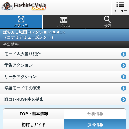
メニュー
パチンコ
パチスロ
検索
ぱちんこ戦国コレクションBLACK
（コナミアミューズメント）
演出情報
モード＆大当り紹介
予告アクション
リーチアクション
修羅モード中の演出
戦コレRUSH中の演出
TOP・基本情報
分析情報
初打ちガイド
演出情報