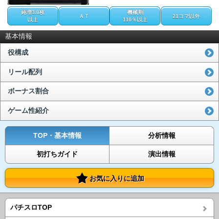
純増3.0枚
機械割
ＡＴ
21コマ以外
以上
110％以上
基本情報
役構成
リール配列
ボーナス割合
ゲーム性紹介
TOP・基本情報
分析情報
初打ちガイド
演出情報
お気に入りに追加
パチスロTOP