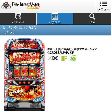
メニュー
パチンコ
パチスロ
検索
Ｌ リングにかけろ1 V
（エフ）