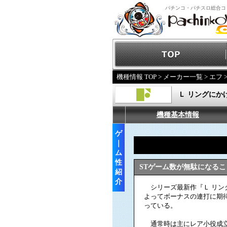
パチンコ・パチスロ総合コ
機種情報 TOP
>
メーカー一覧
>
エフ
Ｌ リングにかけ
機種基本情報
ゲ
｜
ム
性
STゲーム数が無駄になる
紹
介
シリーズ最新作『Ｌ リング
よってボーナスの連打に期待
っている。
通常時は主にレア小役成立