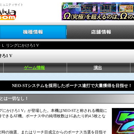
ミュニティサイト
> Ｌ リングにかけろ1 V
ろ1 V
ゲーム情報
演出
NEO-STシステムを採用したボーナス連打で大量獲得を目指せ！
ことは一切なし！
にかけろ1 V』が登場した。本機はNEO-STと称される機能に
できるAT機。ボーナス中の純増枚数は1Gあたり約4.5枚とな
時の抽選、またはリーチ目成立からのボーナス当選を目指そ