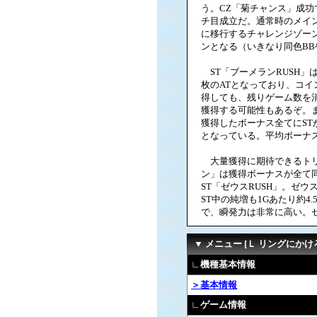
う。CZ「菊チャンス」成
チ目成立だ。通常時のメイ
に移行するチャレンジゾーン
ンとなる（いきなり同色B
ST「ブーメランRUSH」は
枚のATとなっており、コイ
得しても、残りゲーム数を消
獲得する可能性もあるぞ。
獲得したボーナス全てにST
となっている。平均ボーナス
大量獲得に期待できるトリ
ン」は獲得ボーナスが全て同
ST「ゼウスRUSH」。ゼウ
ST中の純増も1Gあたり約
で、瞬発力は非常に高い。ゼウ
▼ メニュー [Ｌ リングにかけろ
∟機種基本情報
＞基本情報
∟ゲーム情報