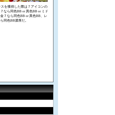
ナスを獲得した際は７アイコンの
なら同色BB or 異色BB or ミド
７なら同色BB or 異色BB、レ
ら同色BB濃厚だ。