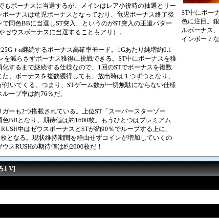
功でもボーナスに当選するが、メインはレア小役時の抽選とリー
ST中にボー
ンボーナスは竜児ボーナスとなっており、竜児ボーナス終了後
色に注目。銀７
で同色BBに当選しST突入…というのがST突入の王道パター
ルボーナス、金
Bやゼウスボーナスに当選することもアリ）。
インボー７な
25G＋α継続するボーナス高確率モード。1Gあたり純増約0.1
ンを減らさずボーナス獲得に挑戦できる。ST中にボーナスを獲
化するまで継続する仕様なので、1回のSTでボーナスを複数
また、ボーナスを複数獲得しても、放出時は１つずつとなり、
が付いてくる。つまり、STゲーム数が一切無駄にならない仕様
ループ率は約76％だ。
ガーも2つ搭載されている。上位ST「スーパースターゾー
色BBとなり、期待値は約1600枚。もうひとつはプレミアム
スRUSH中はゼウスボーナスとSTが約90％でループする上に、
4.5枚となる。現状維持期間を経由せずコインが増加していくの
スRUSHの期待値は約2000枚だ！
1 V]