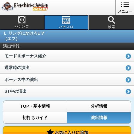
メニュー
パチンコ
パチスロ
検索
Ｌ リングにかけろ1 V
（エフ）
演出情報
モード＆ボーナス紹介
通常時の演出
ボーナス中の演出
ST中の演出
TOP・基本情報
分析情報
初打ちガイド
演出情報
お気に入りに追加