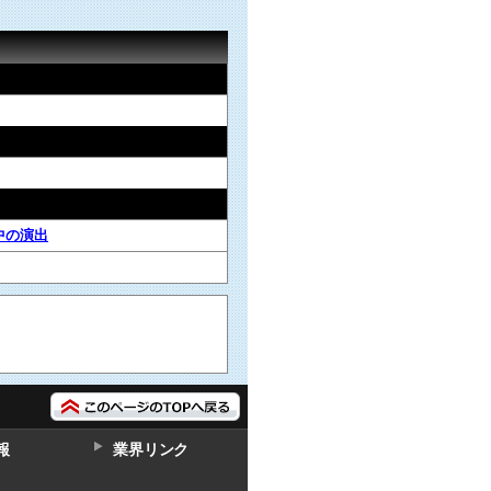
中の演出
報
業界リンク