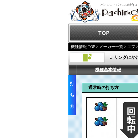
パチンコ・パチスロ総合コ
機種情報 TOP
>
メーカー一覧
>
エフ
Ｌ リングにかけ
機種基本情報
打
通常時の打ち方
ち
方