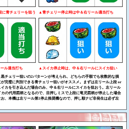
中段に青チェリーを狙う
▲青チェリー停止時は中＆右リール適当打ち
リール適当打ち
▲スイカ停止時は、中＆右リールにスイカ狙い
と黒チェリー狙いの2パターンが考えられ、どちらの手順でも枚数的な損
が完璧に判別できる青チェリー狙いがオススメ。まずは左リール上段 or
スイカを引き込んだ場合のみ、中＆右リールにスイカを狙おう。左リール
イカの代用図柄となるので、目押しミスで上段に竜児図柄が停止した場合
なお、本機は左リール第1停止推奨機なので、押し順ナビ非発生は必ず左