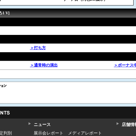
1 V]
＞打ち方
＞通常時の演出
＞ボーナス
ニュース
店舗情
設定判別
展示会レポート
メディアレポート