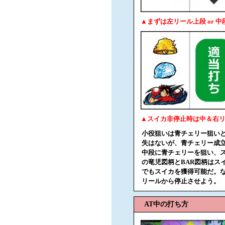
▲まずは左リール上段 or 
▲スイカ非停止時は中＆右
小役狙いは青チェリー狙い
失はないが、青チェリー成立
中段に青チェリーを狙い、
の竜児図柄とBAR図柄はス
でもスイカを獲得可能だ。
リールから停止させよう。
AT中の打ち方