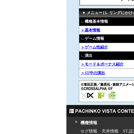
▼ メニュー [Ｌ リングにかけろ
∟機種基本情報
＞基本情報
∟ゲーム情報
＞ゲーム性紹介
∟演出
＞モード＆ボーナス紹介
＞ST中の演出
機種情報
セグ情報
天井情報
ST,