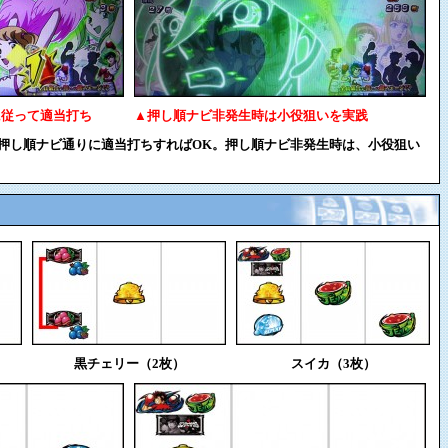
に従って適当打ち
▲押し順ナビ非発生時は小役狙いを実践
、押し順ナビ通りに適当打ちすればOK。押し順ナビ非発生時は、小役狙い
黒チェリー（2枚）
スイカ（3枚）