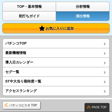
TOP・基本情報
分析情報
初打ちガイド
演出情報
お気に入りに追加
パチンコTOP
最新機種情報
導入日カレンダー
セグ一覧
ST中大当り期待度一覧
アクセスランキング
パチンコビスタ TOP
PAGE TOP