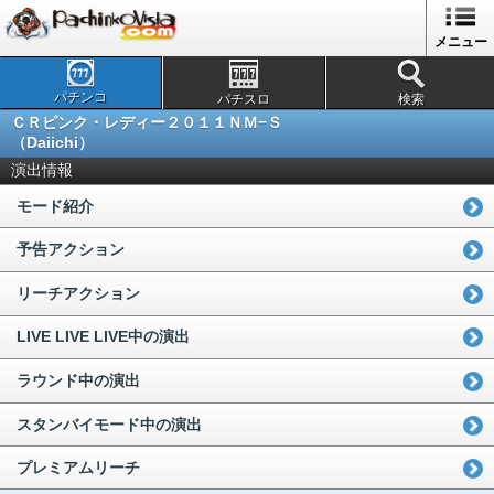
メニュー
パチンコ
パチスロ
検索
ＣＲピンク・レディー２０１１ＮＭ−Ｓ
（Daiichi）
演出情報
モード紹介
予告アクション
リーチアクション
LIVE LIVE LIVE中の演出
ラウンド中の演出
スタンバイモード中の演出
プレミアムリーチ