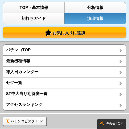
TOP・基本情報
分析情報
初打ちガイド
演出情報
お気に入りに追加
パチンコTOP
最新機種情報
導入日カレンダー
セグ一覧
ST中大当り期待度一覧
アクセスランキング
パチンコビスタ TOP
PAGE TOP