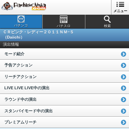
メニュー
パチンコ
パチスロ
検索
ＣＲピンク・レディー２０１１ＮＭ−Ｓ
（Daiichi）
演出情報
モード紹介
予告アクション
リーチアクション
LIVE LIVE LIVE中の演出
ラウンド中の演出
スタンバイモード中の演出
プレミアムリーチ