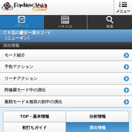
メニュー
パチンコ
パチスロ
検索
ＣＲ花の慶次〜漢Ｎ２−Ｖ
（ニューギン）
演出情報
モード紹介
予告アクション
リーチアクション
阿修羅モード中の演出
嵐戦モード＆無双の刻中の演出
TOP・基本情報
分析情報
初打ちガイド
演出情報