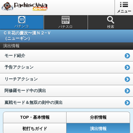
メニュー
パチンコ
パチスロ
検索
ＣＲ花の慶次〜漢Ｎ２−Ｖ
（ニューギン）
演出情報
モード紹介
予告アクション
リーチアクション
阿修羅モード中の演出
嵐戦モード＆無双の刻中の演出
TOP・基本情報
分析情報
初打ちガイド
演出情報