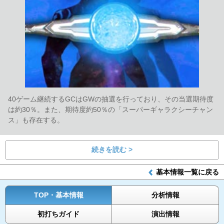
40ゲーム継続するGCはGWの抽選を行っており、その当選期待度
は約30％。また、期待度約50％の「スーパーギャラクシーチャン
ス」も存在する。
続きを読む >
基本情報一覧に戻る
TOP・基本情報
分析情報
初打ちガイド
演出情報