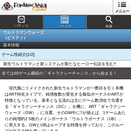
メニュー
パチンコ
パチスロ
検索
ウルトラマンウォーズ
（ビスティ）
基本情報
ゲーム性紹介[1/2]
新生ウルトラマンと新システムが新たなヒーロー伝説を生む!!
全ては40ゲーム継続の「ギャラクシーチャンス」から始まる！
現代風にリメイクされた新生ウルトラマンが一際目を引く本機
はART特化タイプで、純増枚数が変化する擬似ボーナスやARTが
特徴となっている。基本となる流れは主にゲーム数消化で当選す
る「ギャラクシーチャンス（GC）」を機に、ART「ギャラクシー
ウォーズ（GW）」に当選。そのGW中に7が揃えば、1ゲームあた
りの純増約2.5枚のメインボーナス「ウルトラボーナス（UB）」
に突入する。GWとUBはループする特徴を持っており、このルー
プが出玉の鍵を握っているぞ。