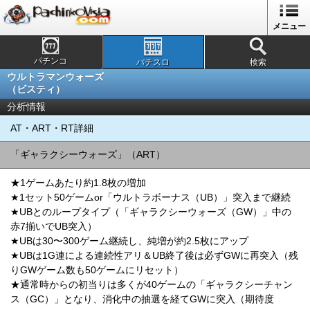
メニュー
パチンコ
パチスロ
検索
ウルトラマンウォーズ
（ビスティ）
分析情報
AT・ART・RT詳細
「ギャラクシーウォーズ」（ART）
★1ゲームあたり約1.8枚の増加
★1セット50ゲームor「ウルトラボーナス（UB）」突入まで継続
★UBとのループタイプ（「ギャラクシーウォーズ（GW）」中の
赤7揃いでUB突入）
★UBは30〜300ゲーム継続し、純増が約2.5枚にアップ
★UBは1G連による連続性アリ＆UB終了後は必ずGWに再突入（残
りGWゲーム数も50ゲームにリセット）
★通常時からの初当りは多くが40ゲームの「ギャラクシーチャン
ス（GC）」となり、消化中の抽選を経てGWに突入（期待度