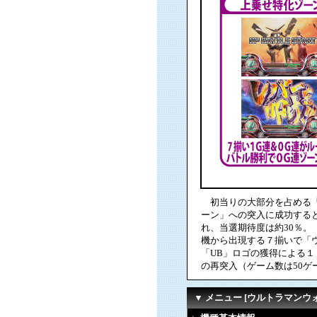
初当りの大部分を占める「
ーン」への突入に成功すると
れ、当選期待度は約30％。
機から出現する７揃いで「ウ
「UB」ロゴの獲得による
の再突入（ゲーム数は50ゲ
▼ メニュー [ウルトラマンウ