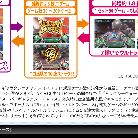
ギャラクシーチャンス（GC）」は規定ゲーム数の消化から当選し、ゲーム
GC当選が大きく近づく▼GC中は40ゲームの間全役で「ギャラクシーウォー
「スーパーギャラクシーチャンス」突入時には当選期待度が50％にまでアッ
ルトラボーナス（UB）」に当選。ウルトラボーナスは初期ゲーム数30～30
１Ｇ連や「スペシャルバトルラッシュ」による１Ｇ連大量ストックによって連
ームにリセット）が約束されており、このGWとUBの強力なループが本機最
ォーズ]