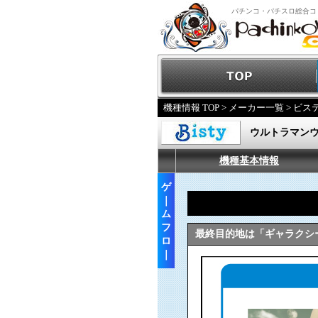
パチンコ・パチスロ総合コ
機種情報 TOP
>
メーカー一覧
>
ビス
ウルトラマン
機種基本情報
ゲ
｜
ム
フ
最終目的地は「ギャラクシ
ロ
｜