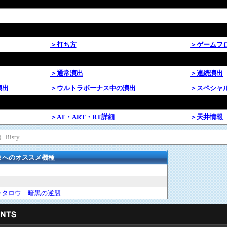
＞打ち方
＞ゲームフ
＞通常演出
＞連続演出
演出
＞ウルトラボーナス中の演出
＞スペシャ
＞AT・ART・RT詳細
＞天井情報
Bisty
タへのオススメ機種
ンタロウ 暗黒の逆襲