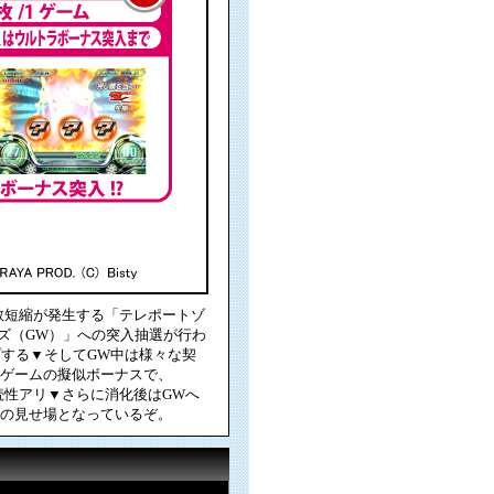
数短縮が発生する「テレポートゾ
ズ（GW）」への突入抽選が行わ
プする▼そしてGW中は様々な契
0ゲームの擬似ボーナスで、
続性アリ▼さらに消化後はGWへ
大の見せ場となっているぞ。