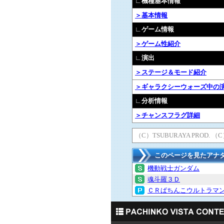
∟機種基本情報
＞基本情報
∟ゲーム情報
＞ゲーム性紹介
∟演出
＞ステージ＆モード紹介
＞ギャラクシーウォーズ中の
∟分析情報
＞チャンスフラグ詳細
（C）TSUBURAYA PROD. （C）
このページを見たアナ
機動戦士ガンダム
魂斗羅３Ｄ
ＣＲぱちんこウルトラマ