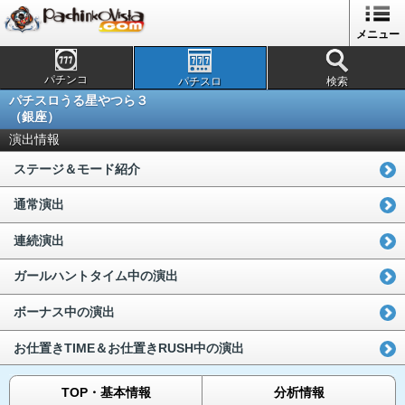
メニュー
パチンコ
パチスロ
検索
パチスロうる星やつら３
（銀座）
演出情報
ステージ＆モード紹介
通常演出
連続演出
ガールハントタイム中の演出
ボーナス中の演出
お仕置きTIME＆お仕置きRUSH中の演出
TOP・基本情報
分析情報