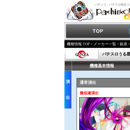
パチンコ・パチスロ総合コ
機種情報 TOP
>
メーカー一覧
>
銀座
パチスロうる
機種基本情報
演
通常演出
擬似連演出
出