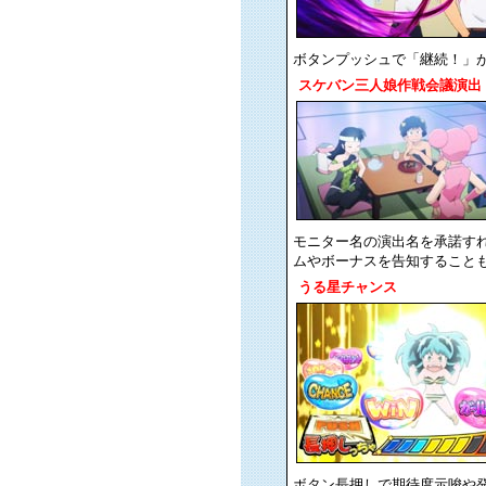
ボタンプッシュで「継続！」
スケバン三人娘作戦会議演出
モニター名の演出名を承諾す
ムやボーナスを告知すること
うる星チャンス
ボタン長押しで期待度示唆や