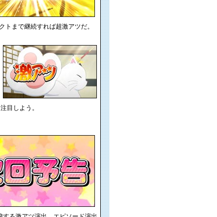
クトまで継続すれば超激アツだ。
に注目しよう。
唆する激アツ演出。エピソード演出