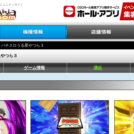
ミュニティサイト
> パチスロうる星やつら３
星やつら３
ゲーム情報
演出