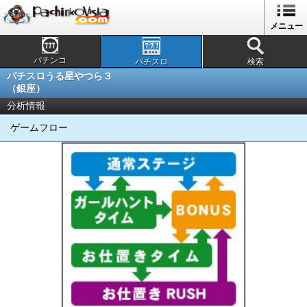
メニュー
パチンコ
パチスロ
検索
パチスロうる星やつら３
（銀座）
分析情報
ゲームフロー