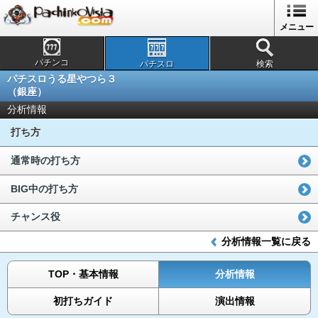
メニュー
パチンコ
パチスロ
検索
パチスロうる星やつら３
（銀座）
分析情報
打ち方
通常時の打ち方
BIG中の打ち方
チャンス役
分析情報一覧に戻る
TOP・基本情報
分析情報
初打ちガイド
演出情報