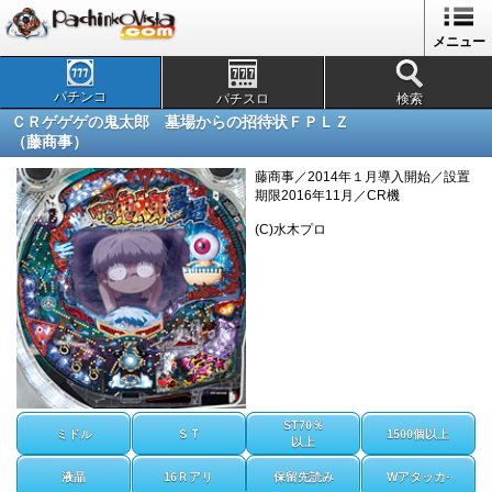
メニュー
パチンコ
パチスロ
検索
ＣＲゲゲゲの鬼太郎 墓場からの招待状ＦＰＬＺ
（藤商事）
藤商事／2014年１月導入開始／設置
期限2016年11月／CR機
(C)水木プロ
ST70％
ミドル
ＳＴ
1500個以上
以上
液晶
16Ｒアリ
保留先読み
Wアタッカ-