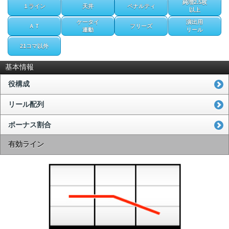
純増2.5枚
１ライン
天井
ペナルティ
以上
ケータイ
演出用
ＡＴ
フリーズ
連動
リール
21コマ以外
基本情報
役構成
リール配列
ボーナス割合
有効ライン