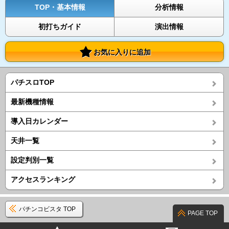
TOP・基本情報
分析情報
初打ちガイド
演出情報
お気に入りに追加
パチスロTOP
最新機種情報
導入日カレンダー
天井一覧
設定判別一覧
アクセスランキング
パチンコビスタ TOP
PAGE TOP