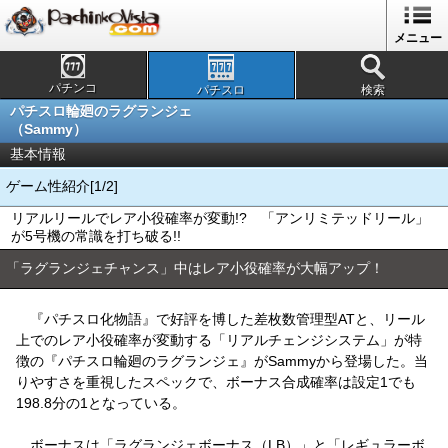
メニュー
パチンコ
パチスロ
検索
パチスロ輪廻のラグランジェ
（Sammy）
基本情報
ゲーム性紹介[1/2]
リアルリールでレア小役確率が変動!? 「アンリミテッドリール」
が5号機の常識を打ち破る!!
「ラグランジェチャンス」中はレア小役確率が大幅アップ！
『パチスロ化物語』で好評を博した差枚数管理型ATと、リール
上でのレア小役確率が変動する「リアルチェンジシステム」が特
徴の『パチスロ輪廻のラグランジェ』がSammyから登場した。当
りやすさを重視したスペックで、ボーナス合成確率は設定1でも
198.8分の1となっている。
ボーナスは「ラグランジェボーナス（LB）」と「レギュラーボ