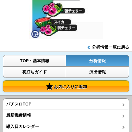
分析情報一覧に戻る
TOP・基本情報
分析情報
初打ちガイド
演出情報
お気に入りに追加
パチスロTOP
最新機種情報
導入日カレンダー