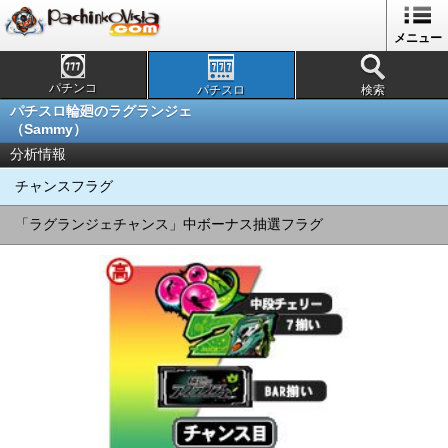
メニュー
パチンコ
パチスロ
検索
パチスロ輪廻のラグランジェ
（Sammy）
分析情報
チャンスフラグ
「ラグランジェチャンス」中ボーナス抽選フラグ