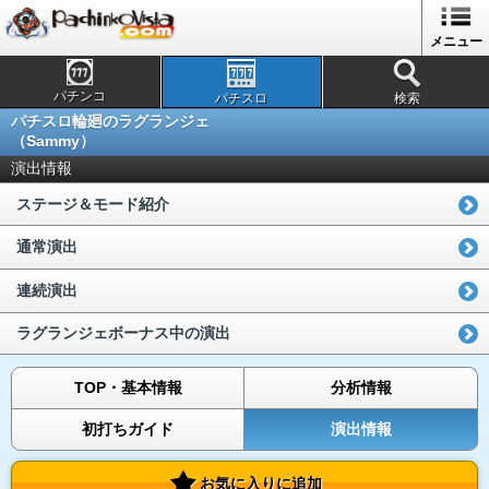
メニュー
パチンコ
パチスロ
検索
パチスロ輪廻のラグランジェ
（Sammy）
演出情報
ステージ＆モード紹介
通常演出
連続演出
ラグランジェボーナス中の演出
TOP・基本情報
分析情報
初打ちガイド
演出情報
お気に入りに追加