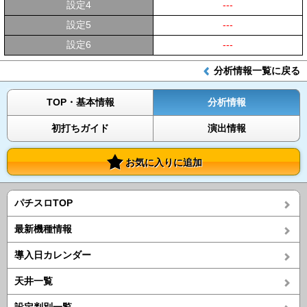
設定4
---
設定5
---
設定6
---
分析情報一覧に戻る
TOP・基本情報
分析情報
初打ちガイド
演出情報
お気に入りに追加
パチスロTOP
最新機種情報
導入日カレンダー
天井一覧