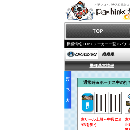
パチンコ・パチスロ総合コ
機種情報 TOP
>
メーカー一覧
>
パチ
娘娘娘
機種基本情報
打
通常時＆ボーナス中の打
ち
方
左リール上段～中段にB
左
ARを狙う
止
適