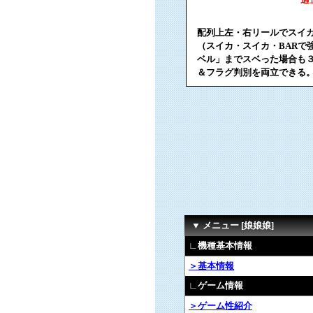
配列上左・右リールでスイ
（スイカ・スイカ・BARで
ベル」までスベった場合も３
＆フラグ判別を両立できる
▼ メニュー [娘娘娘]
∟機種基本情報
＞基本情報
∟ゲーム情報
＞ゲーム性紹介