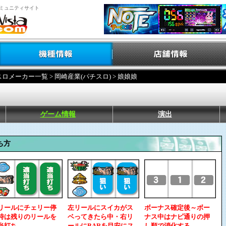
ミュニティサイト
スロメーカー一覧
>
岡崎産業(パチスロ)
> 娘娘娘
ゲーム情報
演出
ち方
リールにチェリー停
左リールにスイカがス
ボーナス確定後～ボー
時は残りのリールを
ベってきたら中・右リ
ナス中はナビ通りの押
当打ち
ールにBARを目安にス
し順で消化する