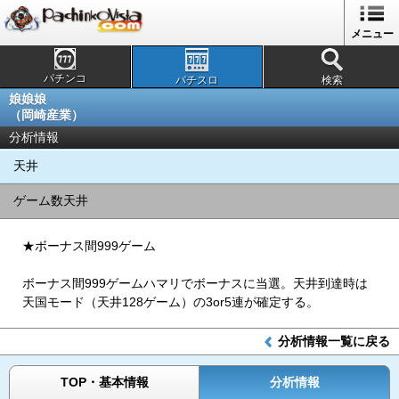
メニュー
パチンコ
パチスロ
検索
娘娘娘
（岡崎産業）
分析情報
天井
ゲーム数天井
★ボーナス間999ゲーム
ボーナス間999ゲームハマリでボーナスに当選。天井到達時は
天国モード（天井128ゲーム）の3or5連が確定する。
分析情報一覧に戻る
TOP・基本情報
分析情報