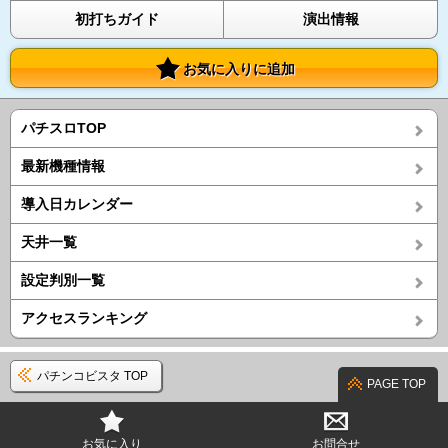
初打ちガイド
演出情報
お気に入りに追加
パチスロTOP
最新機種情報
導入日カレンダー
天井一覧
設定判別一覧
アクセスランキング
パチンコビスタ TOP
PAGE TOP
お気に入り
お問合せ