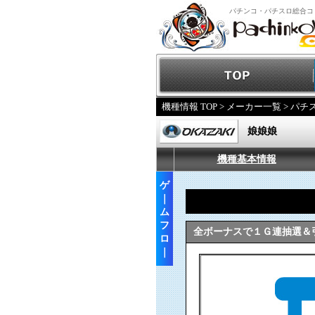
パチンコ・パチスロ総合コ
機種情報 TOP
>
メーカー一覧
>
パチ
娘娘娘
機種基本情報
ゲ
｜
ム
フ
全ボーナスで１Ｇ連抽選＆
ロ
｜