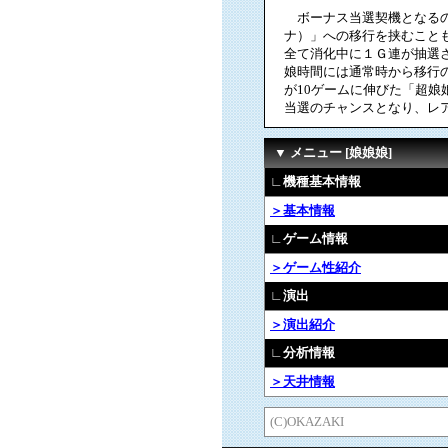
ボーナス当選契機となるの
ナ）」への移行を挟むこと
全て消化中に１Ｇ連が抽選
娘時間には通常時から移行
が10ゲームに伸びた「超
当選のチャンスとなり、レ
▼ メニュー [娘娘娘]
∟機種基本情報
＞基本情報
∟ゲーム情報
＞ゲーム性紹介
∟演出
＞演出紹介
∟分析情報
＞天井情報
(C)OKAZAKI