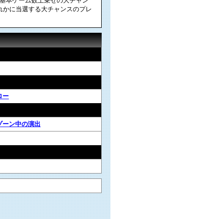
C基本ゲーム数上乗せの大チャン
ずれかに当選する大チャンスのプレ
ロー
ゾーン中の演出