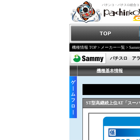
パチンコ・パチスロ総合コ
機種情報 TOP
>
メーカー一覧
>
Samm
パチスロ アラ
機種基本情報
ゲ
｜
ム
フ
ST型高継続上位AT「ス
ロ
｜