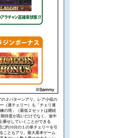
アの２パターンアリ。レア小役の
ー（連チェリー）も「チェリ連
試練の塔」（最低２セットは継続
は期待度が高いだけでなく、途中
上乗せしていくことができる
間に約10分の１の単チェリーを引
れることもアリ。最大基本ゲーム