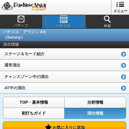
メニュー
パチンコ
パチスロ
検索
パチスロ アラジンＡII
（Sammy）
演出情報
ステージ＆モード紹介
通常演出
チャンスゾーン中の演出
AT中の演出
TOP・基本情報
分析情報
初打ちガイド
演出情報
お気に入りに追加